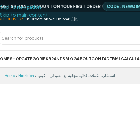
ECIAL DISCOUNT ON YOUR FIRST ORDER !
CODE : NEWQIMIA20
Skip to navigation
Skip to main content
REE DELIVERY
On Orders above +15 omr 🇴🇲
HOME
SHOP
CATEGORIES
BRANDS
BLOG
ABOUT
CONTACT
BMI CALCUL
Home
Nutrition
استشارة مكملات غذائية مجانية مع الصيدلي – كيميا