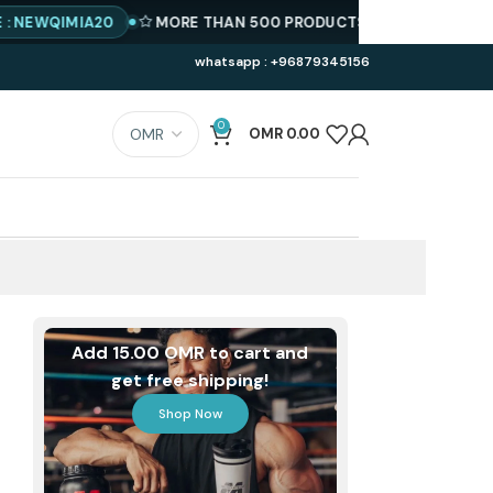
IMIA20
MORE THAN 500 PRODUCTS AVAILABLE
BEST PRICE
whatsapp : +96879345156
0
OMR
0.00
Add 15.00 OMR to cart and
get free shipping!
Shop Now