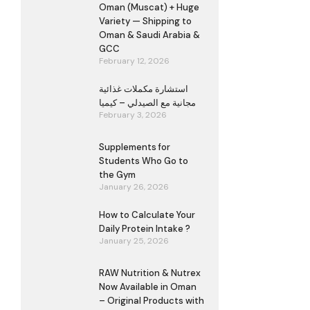
Oman (Muscat) + Huge
Variety — Shipping to
Oman & Saudi Arabia &
GCC
February 12, 2026
استشارة مكملات غذائية
مجانية مع الصيدلي – كيميا
February 3, 2026
Supplements for
Students Who Go to
the Gym
January 26, 2026
How to Calculate Your
Daily Protein Intake ?
January 25, 2026
RAW Nutrition & Nutrex
Now Available in Oman
– Original Products with