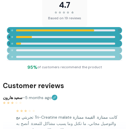
4.7
⭐
⭐
⭐
⭐
⭐
⭐
Based on 19 reviews
⭐
5
15
⭐
4
3
⭐
3
1
⭐
2
0
⭐
1
0
95%
of customers recommend the product
Customer reviews
سعيد هارون
–
5 months ago
⭐
⭐
⭐
⭐
⭐
⭐
⭐
⭐
⭐
⭐
تجربتي مع Tri-Creatine malate كانت ممتازة. القيمة ممتازة
والتوصيل مجاني، ما تكتل وما يسبب مشاكل للمعدة. أنصح به