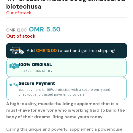
biotechusa
Out of stock
OMR
5.50
OMR
12.00
Out of stock
Add
OMR
15.00
to cart and get free shipping!
100% ORIGINAL
5 DAYS RETURN POLICY.
Secure Payment
Your payment is 100% protected with a secure encrypted
checkout and trusted payment providers.
A high-quality, muscle-building supplement that is a
must-have for everyone who is working hard to build the
body of their dreams! Bring home yours today!
Calling this unique and powerful supplement a powerhouse