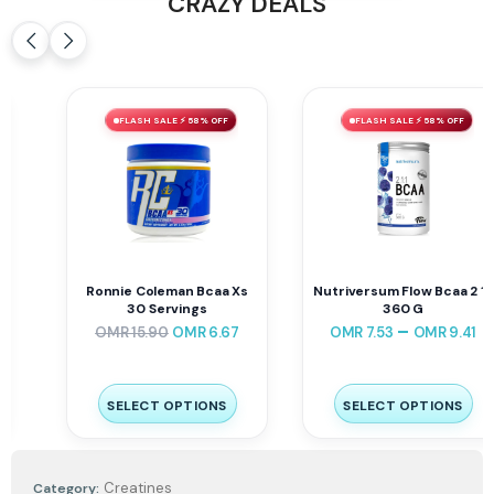
CRAZY DEALS
FLASH SALE ⚡ 58% OFF
FLASH SALE ⚡ 58% OFF
Ronnie Coleman Bcaa Xs
Nutriversum Flow Bcaa 2 1 1
30 Servings
360 G
–
OMR
15.90
OMR
6.67
OMR
7.53
OMR
9.41
SELECT OPTIONS
SELECT OPTIONS
Creatines
Category: