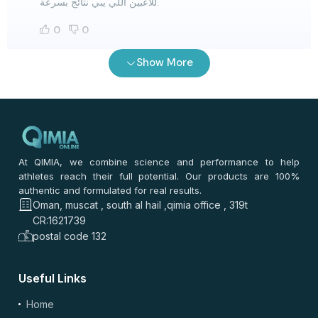
للاعبين اللي يبي نتائج بسرعة.
0
0
Show More
عادل الشحي
–
5 months ago
⭐
⭐
⭐
⭐
⭐
⭐
⭐
⭐
⭐
⭐
تجربتي مع هذا المنتج كانت موفقة، اول شي التوصيل مجاني و
قيمة ممتازة. سهل الاستخدام وما يسبب لي اي مشاكل في المعدة،
نتائج ممتازه وبصراحة ما توقعت كل ذا النشاط بعد الاستخدام. أنصح
At QIMIA, we combine science and performance to help
اللي يبغى بناء عضلات قوية يجربه.
athletes reach their full potential. Our products are 100%
authentic and formulated for real results.
0
0
Oman, muscat , south al hail ,qimia office , 319t
CR:1621739
postal code 132
حمد البلوشي
–
5 months ago
⭐
⭐
⭐
⭐
⭐
⭐
⭐
⭐
⭐
⭐
Useful Links
تجربتي مع هذا المكمل كانت ممتازة، فعلاً قيمة ممتازة والنتائج
Home
واضحة بعد مدة قصيرة. التوصيل مجاني وخدمة ممتازة، أنصح به