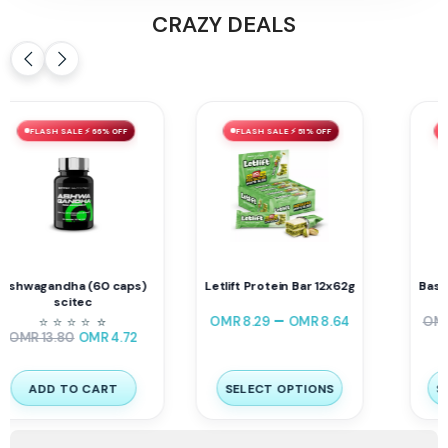
CRAZY DEALS
FLASH SALE ⚡ 51% OFF
FLASH SALE ⚡ 59% OFF
Letlift Protein Bar 12x62g
Basic BCAA 60 Servings
–
OMR
8.29
OMR
8.64
OMR
23.90
OMR
9.80
SELECT OPTIONS
SELECT OPTIONS