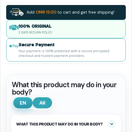
Add
OMR
15.00
to cart and get free shipping!
100% ORIGINAL
5 DAYS RETURN POLICY.
Secure Payment
Your payment is 100% protected with a secure encrypted
checkout and trusted payment providers.
What this product may do in your
body?
EN
AR
WHAT THIS PRODUCT MAY DO IN YOUR BODY?