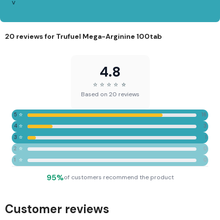
v
20 reviews for
Trufuel Mega-Arginine 100tab
4.8
⭐
⭐
⭐
⭐
⭐
⭐
Based on 20 reviews
⭐
5
16
⭐
4
3
⭐
3
1
⭐
2
0
⭐
1
0
95%
of customers recommend the product
Customer reviews