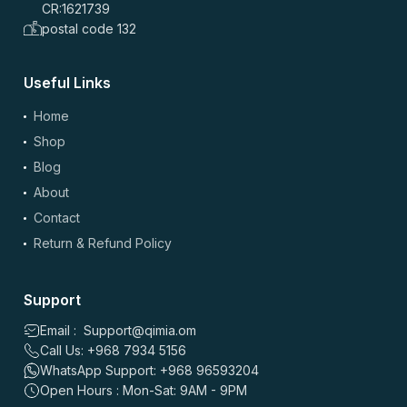
سعيد فهد
–
5 months ago
CR:1621739
⭐
⭐
⭐
⭐
⭐
postal code 132
⭐
⭐
⭐
⭐
⭐
تجربتي مع تروافل ممتازة، سهلة في الاستخدام وما تسببت لي
Useful Links
بمشاكل بالمعدة. قيمة ممتازة والتوصيل مجاني، أنصح الجميع
يجربه.
Home
0
0
Shop
Blog
About
عائشة الرواحي
–
5 months ago
⭐
⭐
⭐
⭐
⭐
Contact
⭐
⭐
⭐
⭐
⭐
Return & Refund Policy
تجربتي مع ترُفويل ميجا-أرجينين كانت ممتازة، حسّيت بتحسن كبير
في النشاط. قيمة ممتازة والتوصيل مجاني، أنصح الجميع يجربوه.
Support
0
0
Email : Support@qimia.om
Call Us: +968 7934 5156
عائشة الهنائية
–
5 months ago
WhatsApp Support: +968 96593204
⭐
⭐
⭐
⭐
⭐
Open Hours : Mon-Sat: 9AM - 9PM