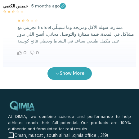
خميس الكعبي
–
5 months ago
⭐
⭐
⭐
⭐
⭐
⭐
⭐
⭐
⭐
⭐
تجربتي مع Trufuel ممتازة، سهلة الأكل ومريحة وما تسببلّي
مشاكل في المعدة. قيمة ممتازة والتوصيل مجاني، أنصح اللي يدور
على مكمل طبيعي يساعد في النشاط ويعطي نتائج كويسة.
0
0
خميس العزري
–
5 months ago
Show More
⭐
⭐
⭐
⭐
⭐
⭐
⭐
⭐
⭐
⭐
صراحةً، تقييم قيمة ممتازة للمنتج، التوصيل مجاني ووصل بسرعة.
حبيت السهولة في الاستخدام ونتائجه بدأت تظهر بعد فترة قصيرة،
أنصح الجميع يجربوه.
At QIMIA, we combine science and performance to help
0
0
athletes reach their full potential. Our products are 100%
authentic and formulated for real results.
Oman, muscat , south al hail ,qimia office , 319t