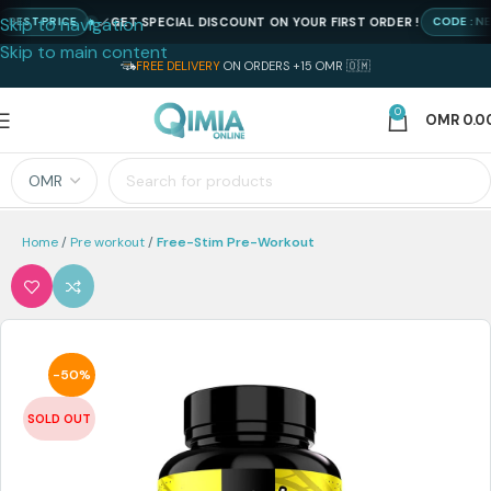
Skip to navigation
GET SPECIAL DISCOUNT ON YOUR FIRST ORDER !
ST PRICE
CODE : NEWQ
Skip to main content
FREE DELIVERY
ON ORDERS +15 OMR 🇴🇲
0
OMR
0.0
Home
Pre workout
Free-Stim Pre-Workout
-50%
SOLD OUT