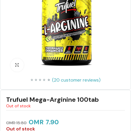
Click to enlarge
(
20
customer reviews)
⭐
⭐
⭐
⭐
⭐
⭐
Trufuel Mega-Arginine 100tab
Out of stock
OMR
7.90
OMR
15.80
Out of stock